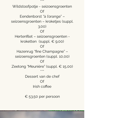
***
Wildstoofpotje - seizoensgroenten
Of
Eendenborst “à l’orange” –
seizoensgroenten – kroketjes (suppl.
3,00)
Of
Hertenfilet – seizoensgroenten -
kroketten (suppl. € 9,00)
Of
Hazenrug “fine Champagne” –
seizoensgroenten (suppl. 10,00)
Of
Zeetong “Meunière” (suppl. € 15,00)
***
Dessert van de chef
Of
Irish coffee
€ 53,50 per persoon