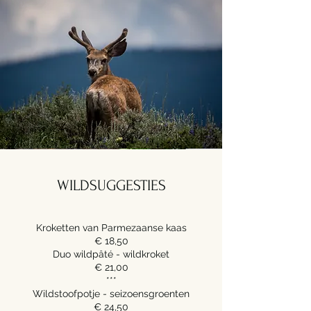
WILDSUGGESTIES
Kroketten van Parmezaanse kaas
€ 18,50
Duo wildpâté - wildkroket
€ 21,00
***
Wildstoofpotje - seizoensgroenten
€ 24,50