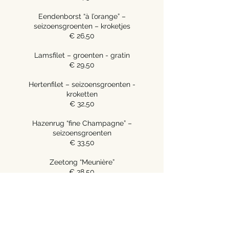
Eendenborst “à l’orange” –
seizoensgroenten – kroketjes
€ 26,50
Lamsfilet – groenten - gratin
€ 29,50
Hertenfilet – seizoensgroenten -
kroketten
€ 32,50
Hazenrug “fine Champagne” –
seizoensgroenten
€ 33,50
Zeetong “Meunière”
€ 38,50
***
Dessert van de chef