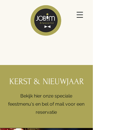
KERST & NIEUWJAAR
Bekijk hier onze speciale
feestmenu's en bel of mail voor een
reservatie