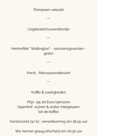
***
Pompoen-velouté
***
IJsgekoeld tussendoortje
***
Hertenfilet “Wellington” - seizoensgroenten -
gratin
***
Kerst-, Nieuwjaarsdessert
***
Koffie & zoetigheden
Prijs : 94,00 Euro/persoon
(aperitief, wijnen & water inbegrepen
tot de koffie).
Kerstavond 24/12 : verwelkoming om 18.45 uur
We nemen graag afscheid om 00.30 uur