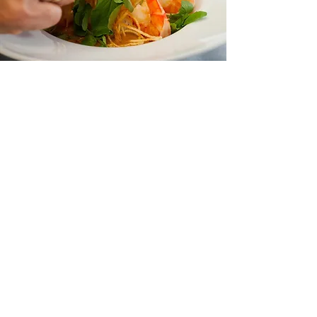
Adres
Plaats 62
B1547 Bever
Openingsuren
Maandag 11u30 tot 14u en 18u tot 22u
Dinsdag gesloten *
Woensdag gesloten*