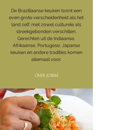
De Braziliaanse keuken toont een
even grote verscheidenheid als het
land zelf, met zowel culturele als
streekgebonden verschillen.
Gerechten uit de Indiaanse,
Afrikaanse, Portugese, Japanse
keuken en andere tradities komen
allemaal voor.
OVER JOBIM